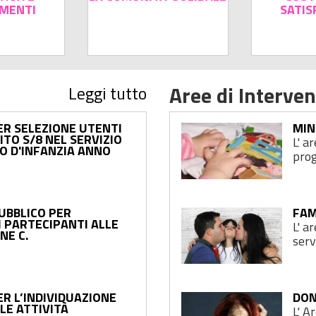
MENTI
SATIS
Aree di Interve
Leggi tutto
ER SELEZIONE UTENTI
MIN
ITO S/8 NEL SERVIZIO
L' a
DO D'INFANZIA ANNO
prog
PUBBLICO PER
FAM
I PARTECIPANTI ALLE
L' a
NE C.
serv
ER L’INDIVIDUAZIONE
DON
LE ATTIVITÀ
L' A