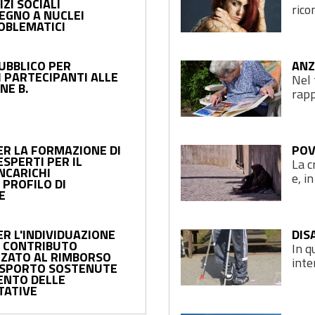
IZI SOCIALI
rico
TEGNO A NUCLEI
OBLEMATICI
PUBBLICO PER
ANZ
I PARTECIPANTI ALLE
Nel 
NE B.
rapp
ER LA FORMAZIONE DI
POV
ESPERTI PER IL
La c
NCARICHI
e, in 
 PROFILO DI
E
ER L'INDIVIDUAZIONE
DIS
EL CONTRIBUTO
In q
ZZATO AL RIMBORSO
inte
RASPORTO SOSTENUTE
ENTO DELLE
TATIVE