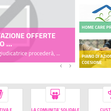
HOME CARE P
ne pubblica per titoli e colloquio per
PIANO DI AZIO
COESIONE
IVA E
LA COMUNITA' SOLIDALE
CUS