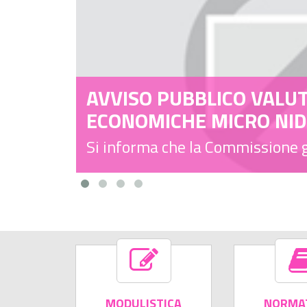
LUTAZIONE OFFERTE
DO ...
Selezio
 giudicatrice procederà, ...
...
MODULISTICA
NORMAT