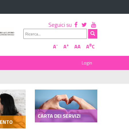
Seguici su
-
+
B
A
A
AA
A
C
CARTA DEI SERVIZI
VENTO