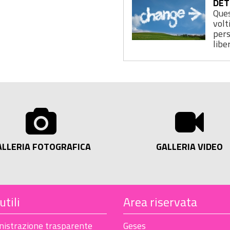
DET
Ques
volt
pers
liber
ALLERIA FOTOGRAFICA
GALLERIA VIDEO
utili
Area riservata
istrazione trasparente
Geses