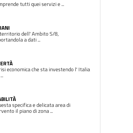
mprende tutti quei servizi e ...
IANI
territorio dell' Ambito S/8,
ortandola a dati ...
ERTÀ
risi economica che sta investendo l' Italia
...
ABILITÀ
uesta specifica e delicata area di
rvento il piano di zona ...