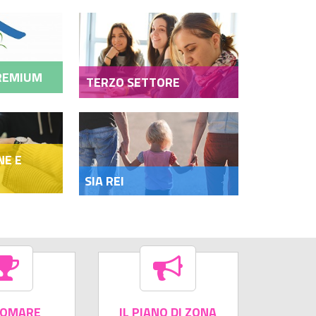
REMIUM
TERZO SETTORE
Progetto ITIA (Intesa Territ
 ...
attiva ...
AVVISO RICERCA PERSONALE – Prog
NE E
SIA REI
TOMARE
IL PIANO DI ZONA