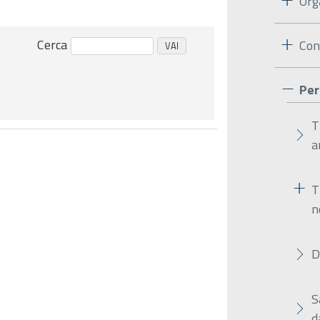
Org
Cerca
Con
Per
T
a
T
n
D
S
d