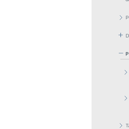
P
D
P
T