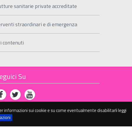
utture sanitarie private accreditate
erventi straordinari e di emergenza
ri contenuti
eguici Su
. Per informazioni sui cookie e su come eventualmente disabilitarli leggi
azioni