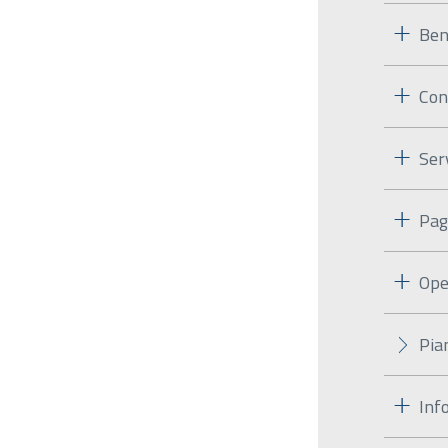
Ben
Con
Ser
Pag
Ope
Pia
Inf