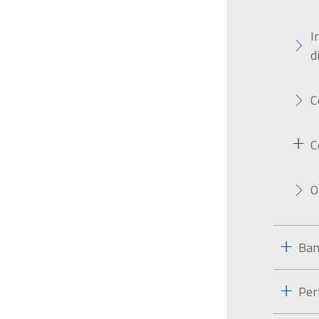
I
d
C
C
O
Ban
Per