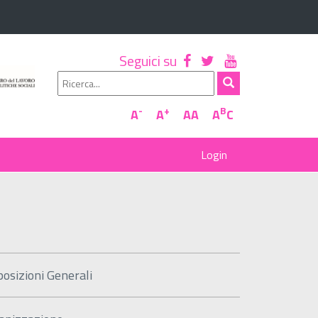
Seguici su
-
+
B
A
A
AA
A
C
posizioni Generali