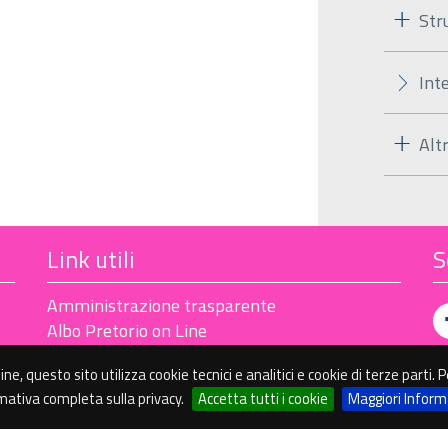
Str
Int
Alt
Link utili
S
Amministrazione trasparente
Albo Pretorio on Line
line, questo sito utilizza cookie tecnici e analitici e cookie di terze parti
rmativa completa sulla privacy.
Accetta tutti i cookie
Maggiori Inform