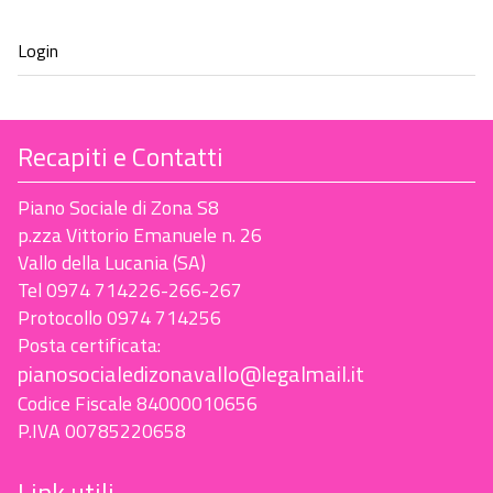
Recapiti e Contatti
Piano Sociale di Zona S8
p.zza Vittorio Emanuele n. 26
Vallo della Lucania (SA)
Tel 0974 714226-266-267
Protocollo 0974 714256
Posta certificata:
pianosocialedizonavallo@legalmail.it
Codice Fiscale 84000010656
P.IVA 00785220658
Link utili