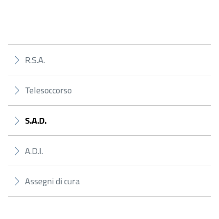
R.S.A.
Telesoccorso
S.A.D.
A.D.I.
Assegni di cura