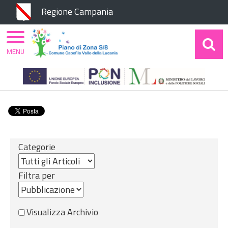
Chiudi
Regione Campania
MENU
Home
Amministrazione Trasparente
Informazioni ambientali
Misure incidenti
sull'ambiente e relative analisi d'impatto
Categorie
Filtra per
Visualizza Archivio