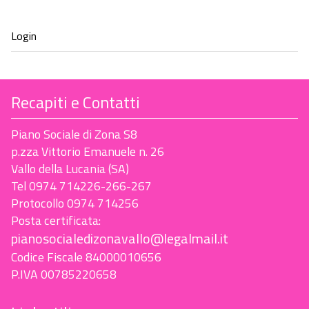
Recapiti e Contatti
Piano Sociale di Zona S8
p.zza Vittorio Emanuele n. 26
Vallo della Lucania (SA)
Tel 0974 714226-266-267
Protocollo 0974 714256
Posta certificata:
pianosocialedizonavallo@legalmail.it
Codice Fiscale 84000010656
P.IVA 00785220658