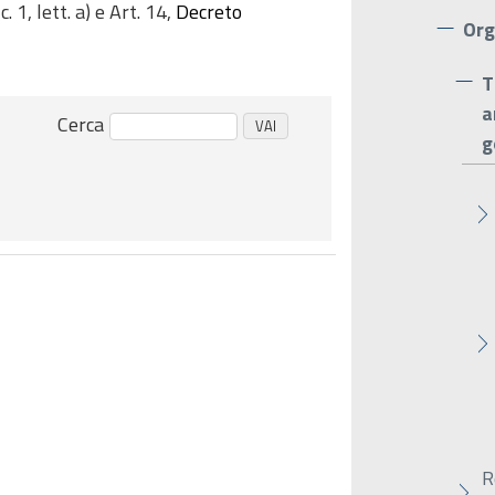
1, lett. a) e Art. 14,
Decreto
Org
T
a
Cerca
g
R