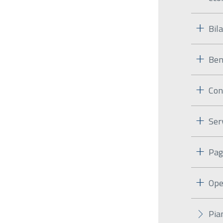
Bila
Ben
Con
Ser
Pag
Ope
Pia