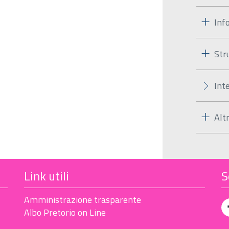
Inf
Str
Int
Alt
Link utili
S
Amministrazione trasparente
Albo Pretorio on Line