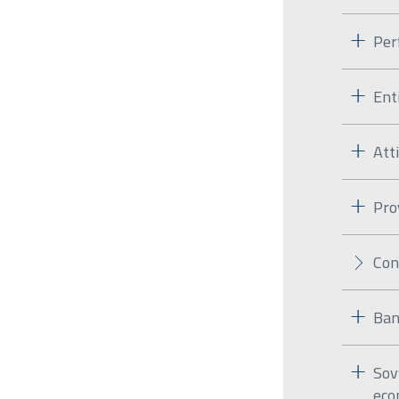
Per
Ent
Att
Pro
Con
Ban
Sov
eco