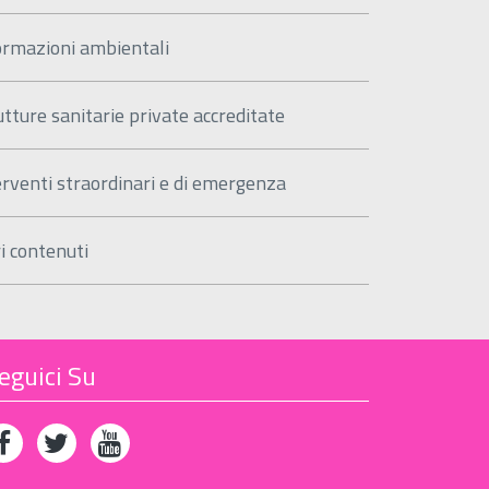
ormazioni ambientali
utture sanitarie private accreditate
erventi straordinari e di emergenza
ri contenuti
eguici Su