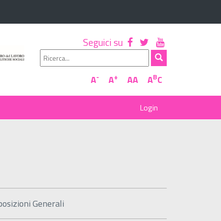
Seguici su
-
+
B
A
A
AA
A
C
posizioni Generali