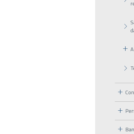
r
S
d
A
T
Con
Per
Ban