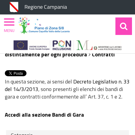
Chiudi
Regione Campania
MENU
Home
Amministrazione Trasparente
Bandi di
gara e contratti
Atti delle amministrazioni
aggiudicatrici e degli enti aggiudicatori
distintamente per ogni procedura
Contratti
In questa sezione, ai sensi del
Decreto Legislativo n. 33
del 14/3/2013
, sono presenti gli elenchi dei bandi di
gara e contratti conformemente all’ Art. 37, c. 1 e 2.
Accedi alla sezione Bandi di Gara