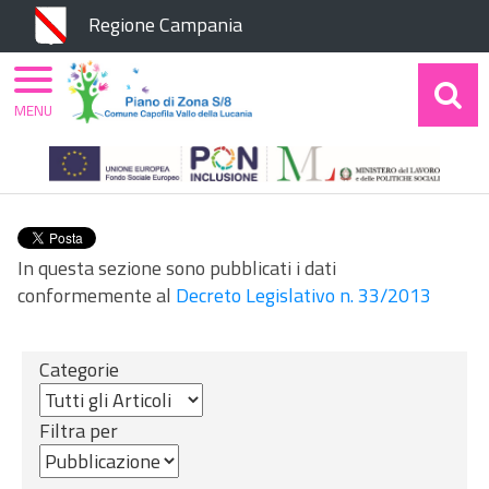
Chiudi
Regione Campania
MENU
Home
Amministrazione Trasparente
Disposizioni Generali
Oneri informativi per
cittadini e imprese
Cittadini
In questa sezione sono pubblicati i dati
conformemente al
Decreto Legislativo n. 33/2013
Categorie
Filtra per