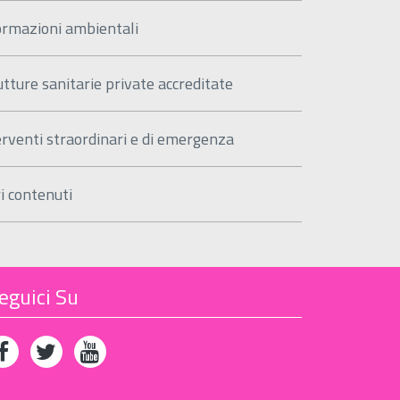
ormazioni ambientali
utture sanitarie private accreditate
erventi straordinari e di emergenza
ri contenuti
eguici Su