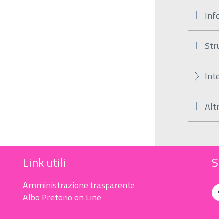
Inf
Str
Int
Alt
Link utili
S
Amministrazione trasparente
Albo Pretorio on Line