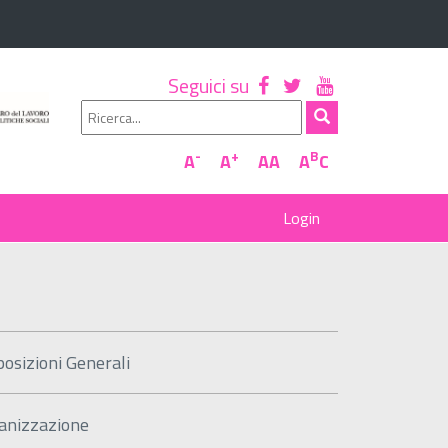
Seguici su
-
+
B
A
A
AA
A
C
posizioni Generali
anizzazione