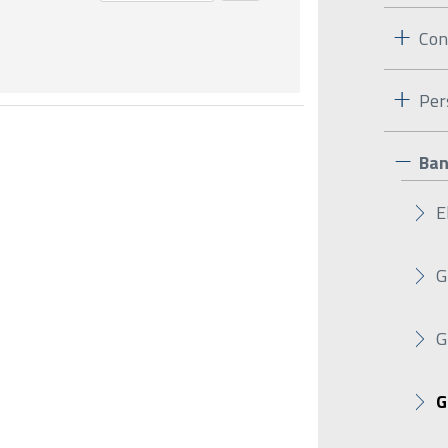
Con
Per
Ban
E
G
G
G