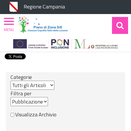
Chiudi
Regione Campania
MENU
Home
Amministrazione Trasparente
Altri
contenuti
Categorie
Filtra per
Visualizza Archivio