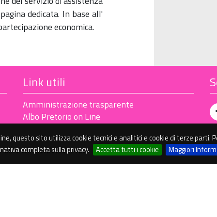
one del servizio di assistenza
pagina dedicata. In base all'
mpartecipazione economica.
Link utili
S
Amministrazione trasparente
Albo Pretorio on Line
line, questo sito utilizza cookie tecnici e analitici e cookie di terze parti
rmativa completa sulla privacy.
Accetta tutti i cookie
Maggiori Inform