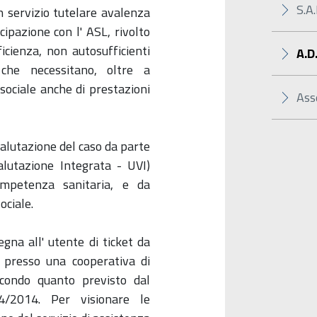
S.A.
n servizio tutelare avalenza
cipazione con l' ASL, rivolto
ficienza, non autosufficienti
A.D.
 che necessitano, oltre a
 sociale anche di prestazioni
Ass
 valutazione del caso da parte
alutazione Integrata - UVI)
mpetenza sanitaria, e da
ociale.
egna all' utente di ticket da
io presso una cooperativa di
econdo quanto previsto dal
/2014. Per visionare le