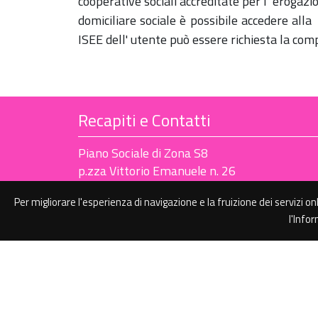
cooperative sociali accreditate per l' erogazi
domiciliare sociale è possibile accedere alla 
ISEE dell' utente può essere richiesta la co
Recapiti e Contatti
Piano Sociale di Zona S8
p.zza Vittorio Emanuele n. 26
Vallo della Lucania (SA)
Per migliorare l'esperienza di navigazione e la fruizione dei servizi on
Tel 0974 714226-266-267
l'Info
Protocollo 0974 714256
Posta certificata:
pianosocialedizonavallo@legalmail.it
Codice Fiscale 84000010656
P.IVA 00785220658