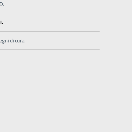
D.
I.
egni di cura