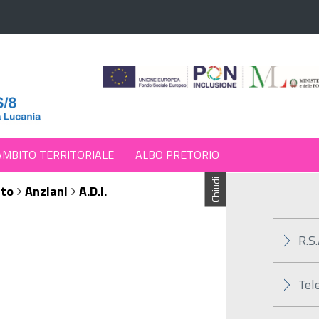
AMBITO TERRITORIALE
ALBO PRETORIO
Chiudi
nto
Anziani
A.D.I.
R.S.
Tel