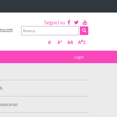
Seguici su
-
+
B
A
A
AA
A
C
A.
esoccorso