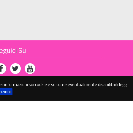
eguici Su
. Per informazioni sui cookie e su come eventualmente disabilitarli leggi
azioni