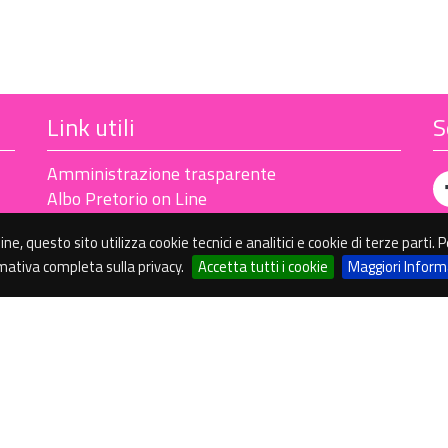
Link utili
S
Amministrazione trasparente
Albo Pretorio on Line
line, questo sito utilizza cookie tecnici e analitici e cookie di terze parti
rmativa completa sulla privacy.
Accetta tutti i cookie
Maggiori Inform