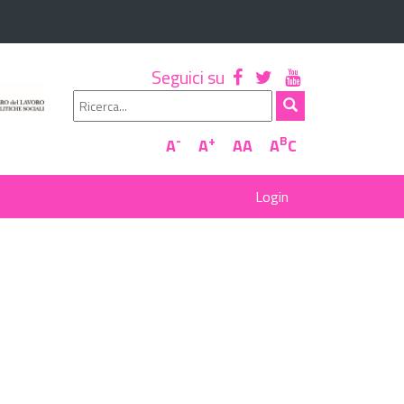
Seguici su
-
+
B
A
A
AA
A
C