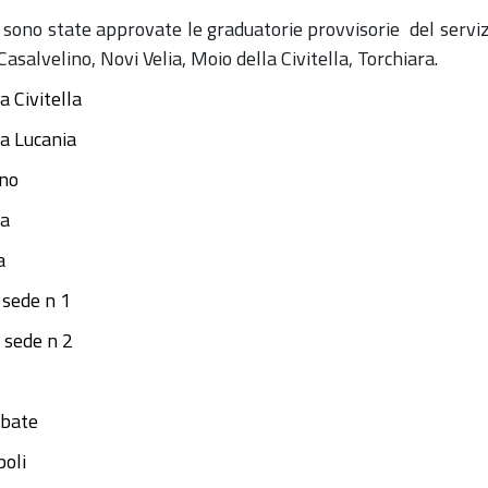
o state approvate le graduatorie provvisorie del servizi
asalvelino, Novi Velia, Moio della Civitella, Torchiara.
 Civitella
la Lucania
ino
ia
a
sede n 1
 sede n 2
abate
poli